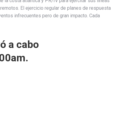
 la costa atlántica y PR/IV para ejercitar sus líneas
emotos. El ejercicio regular de planes de respuesta
ventos infrecuentes pero de gran impacto. Cada
vó a cabo
9:00am.