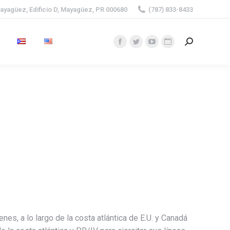
ayagüez, Edificio D, Mayagüez, PR 000680
(787) 833-8433
Search:
Facebook
Twitter
YouTube
Website
page
page
page
page
opens
opens
opens
opens
in
in
in
in
new
new
new
new
window
window
window
window
es, a lo largo de la costa atlántica de E.U. y Canadá